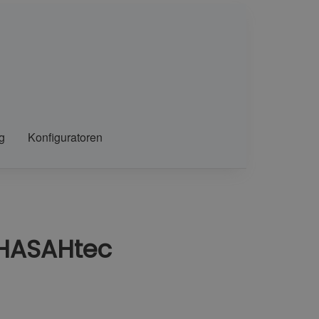
g
Konfiguratoren
 HASAHtec