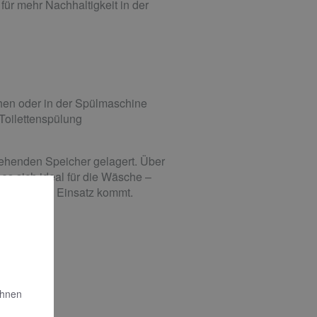
r mehr Nachhaltigkeit in der
en oder in der Spülmaschine
 Toilettenspülung
ehenden Speicher gelagert. Über
es sich ideal für die Wäsche –
nkwasser zum Einsatz kommt.
Ihnen