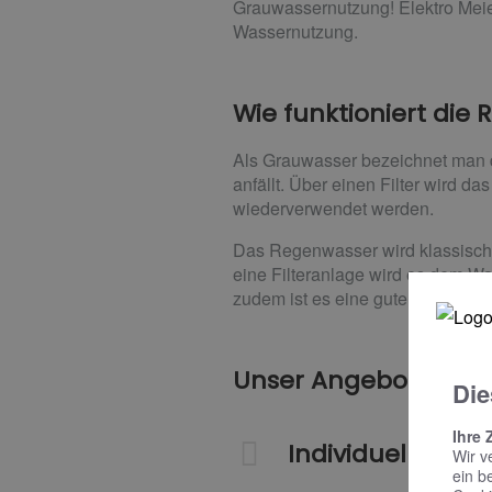
Grauwassernutzung! Elektro Meie
Wassernutzung.
Wie funktioniert di
Als Grauwasser bezeichnet man 
anfällt. Über einen Filter wird d
wiederverwendet werden.
Das Regenwasser wird klassisch 
eine Filteranlage wird es dem Wa
zudem ist es eine gute Alternati
Unser Angebot für Si
Die
Ihre 
Individuelle Pl
Wir v
ein b