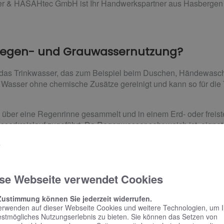
r & HASAHtec GmbH ist Ihr Handwerkspartner aus Hasbergen fü
e Regen- und Grauwassernutzung?
das Trinkwasser, das zum Beispiel beim Duschen, Händewasch
as Wasser ohne chemische Zusätze gereinigt und kann so für die
über eine Regenrinne gesammelt und in einem Erd- oder freist
sserkreislauf zugeführt. Da Regenwasser sehr weich ist, eignet 
ve für die Toilettenspülung, in der normalerweise sauberes Tri
e
se Webseite verwendet Cookies
Zustimmung können Sie jederzeit widerrufen.
anung und Beratung
erwenden auf dieser Webseite Cookies und weitere Technologien, um 
estmögliches Nutzungserlebnis zu bieten. Sie können das Setzen von