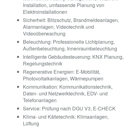
Installation
, umfassende
Planung von
Elektroinstallationen
Sicherheit:
Blitzschutz
,
Brandmeldeanlagen
,
Alarmanlagen
,
Videotechnik und
Videoüberwachung
Beleuchtung:
Professionelle Lichtplanung
,
Außenbeleuchtung
,
Innenraumbeleuchtung
Intelligente Gebäudesteuerung:
KNX Planung
,
Regelungstechnik
Regenerative Energien:
E-Mobilität
,
Photovoltaikanlagen
,
Wärmepumpen
Kommunikation:
Kommunikationstechnik
,
Daten- und Netzwerktechnik
,
EDV- und
Telefonanlagen
Service:
Prüfung nach DGU V3
,
E-CHECK
Klima- und Kältetechnik:
Klimaanlagen
,
Lüftung